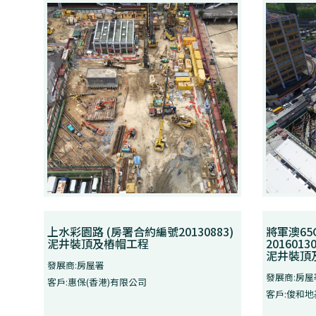
上水彩園路 (房署合約編號20130883)
將軍澳65
泥井裝頂及樁帽工程
20160130
泥井裝頂
發展商:房屋署
發展商:房屋
客戶:惠保(香港)有限公司
客戶:俊和