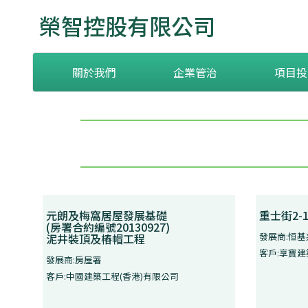
榮智控股有限公司
關於我們
企業管治
項目投
元朗及梅窩居屋發展基礎
重士街2-
(房署合約編號20130927)
發展商:恒
泥井裝頂及樁帽工程
客戶:享寶
發展商:房屋署
客戶:中國建築工程(香港)有限公司